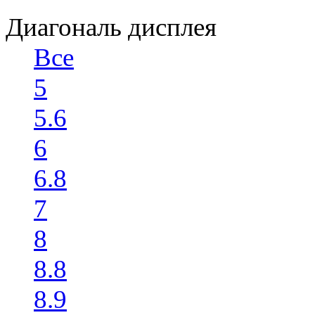
Диагональ дисплея
Все
5
5.6
6
6.8
7
8
8.8
8.9